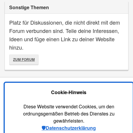
Sonstige Themen
Platz für Diskussionen, die nicht direkt mit dem
Forum verbunden sind. Teile deine Interessen,
Ideen und füge einen Link zu deiner Website
hinzu.
ZUM FORUM
2014 - 2026
© phpfusion9.pl
Cookie-Hinweis
Datenschutzbestimmungen
Kontakt
Powered by
PHPFusion
Diese Website verwendet Cookies, um den
Copyright ©2025 PHP Fusion Inc.
ordnungsgemäßen Betrieb des Dienstes zu
Released under
GNU Affero GPL v3
.
gewährleisten.
🛡️Datenschutzerklärung