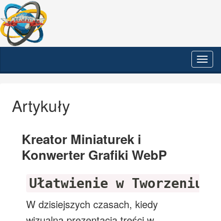
Prze
nawi
Artykuły
Kreator Miniaturek i
Konwerter Grafiki WebP
Ułatwienie w Tworzeniu G
W dzisiejszych czasach, kiedy
wizualna prezentacja treści w