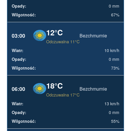
0 mm
67%
12°C
03:00
Bezchmurnie
Odczuwalna 11°C
10 km/h
0 mm
73%
18°C
06:00
Bezchmurnie
Odczuwalna 17°C
13 km/h
0 mm
55%