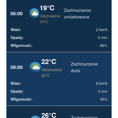
19°C
Zachmurzenie
06:00
Odczuwalna
umiarkowane
19°C
2 km/h
0 mm
66%
22°C
Zachmurzenie
09:00
Odczuwalna
duże
22°C
8 km/h
0 mm
43%
26°C
Zachmurzenie