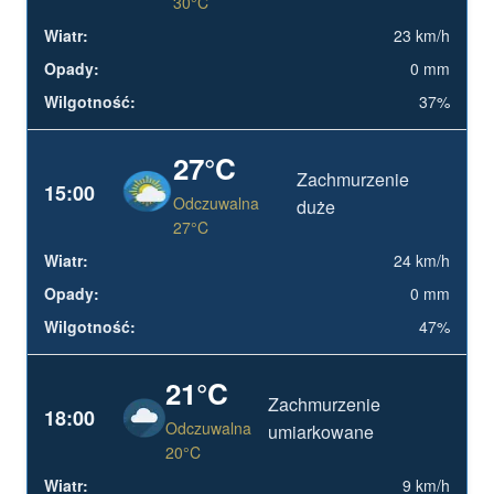
30°C
23 km/h
0 mm
37%
27°C
Zachmurzenie
15:00
Odczuwalna
duże
27°C
24 km/h
0 mm
47%
21°C
Zachmurzenie
18:00
Odczuwalna
umiarkowane
20°C
9 km/h