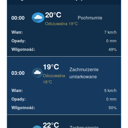
20°C
00:00
Pochmurnie
Odczuwalna 19°C
7 km/h
0 mm
49%
19°C
Zachmurzenie
03:00
Odczuwalna
umiarkowane
18°C
5 km/h
0 mm
50%
22°C
Zachmurzenie