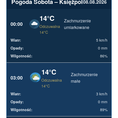
Pogoda Sobota – Księżpol
08.08.2026
14°C
Zachmurzenie
00:00
Odczuwalna
umiarkowane
14°C
5 km/h
0 mm
86%
14°C
Zachmurzenie
03:00
Odczuwalna
małe
14°C
3 km/h
0 mm
89%