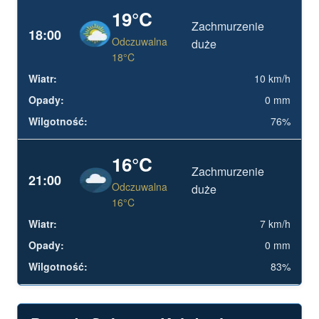
19°C
Zachmurzenie
18:00
Odczuwalna
duże
18°C
10 km/h
0 mm
76%
16°C
Zachmurzenie
21:00
Odczuwalna
duże
16°C
7 km/h
0 mm
83%