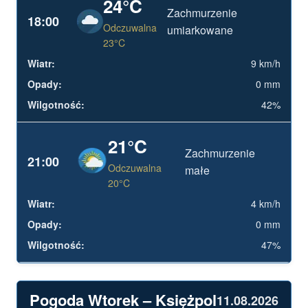
24°C
Zachmurzenie
18:00
Odczuwalna
umiarkowane
23°C
9 km/h
0 mm
42%
21°C
Zachmurzenie
21:00
Odczuwalna
małe
20°C
4 km/h
0 mm
47%
Pogoda Wtorek – Księżpol
11.08.2026