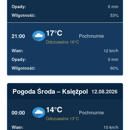
0 mm
53%
17°C
21:00
Pochmurnie
Odczuwalna 16°C
12 km/h
0 mm
60%
Pogoda Środa – Księżpol
12.08.2026
14°C
00:00
Pochmurnie
Odczuwalna 13°C
10 km/h