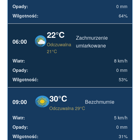
0 mm
64%
22°C
Zachmurzenie
06:00
Odczuwalna
umiarkowane
21°C
8 km/h
0 mm
53%
30°C
09:00
Bezchmurnie
Odczuwalna 29°C
5 km/h
0 mm
31%