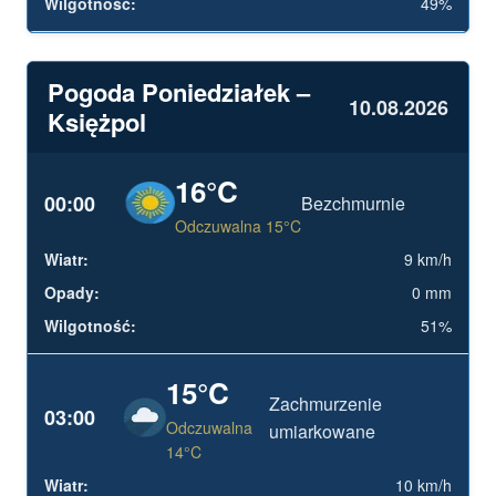
49%
Pogoda Poniedziałek –
10.08.2026
Księżpol
16°C
00:00
Bezchmurnie
Odczuwalna 15°C
9 km/h
0 mm
51%
15°C
Zachmurzenie
03:00
Odczuwalna
umiarkowane
14°C
10 km/h