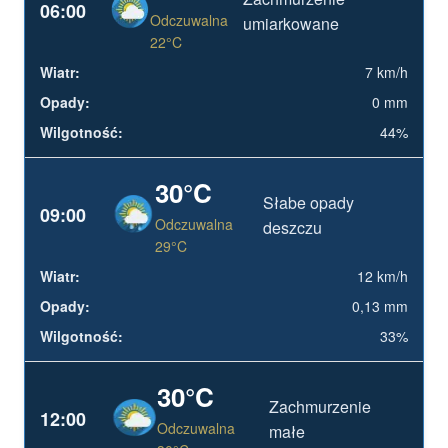
06:00
Odczuwalna
umiarkowane
22°C
7 km/h
0 mm
44%
30°C
Słabe opady
09:00
Odczuwalna
deszczu
29°C
12 km/h
0,13 mm
33%
30°C
Zachmurzenie
12:00
Odczuwalna
małe