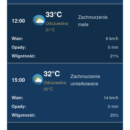
33°C
Zachmurzenie
12:00
Odczuwalna
małe
31°C
6 km/h
0 mm
21%
32°C
Zachmurzenie
15:00
Odczuwalna
umiarkowane
30°C
14 km/h
0 mm
20%