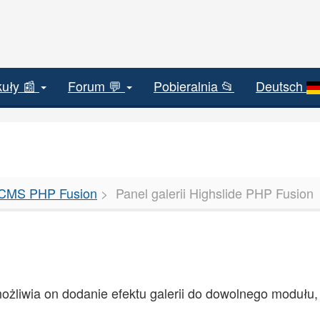
kuły 📰
Forum 💬
Pobieralnia 📂
Deutsch
a CMS PHP Fusion
Panel galerii Highslide PHP Fusion
możliwia on dodanie efektu galerii do dowolnego modułu