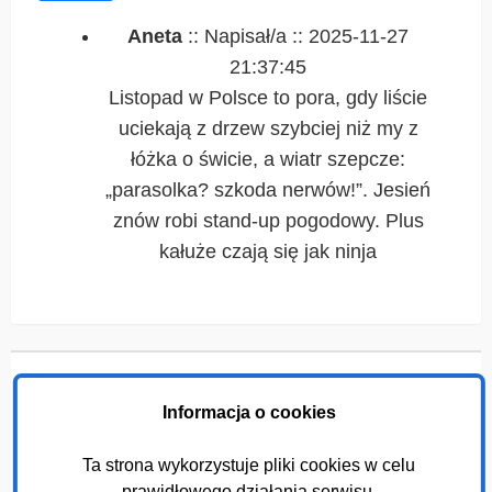
Aneta
:: Napisał/a :: 2025-11-27
21:37:45
Listopad w Polsce to pora, gdy liście
uciekają z drzew szybciej niż my z
łóżka o świcie, a wiatr szepcze:
„parasolka? szkoda nerwów!”. Jesień
znów robi stand-up pogodowy. Plus
kałuże czają się jak ninja
2014 - 2026
© phpfusion9.pl
Polityka
Informacja o cookies
prywatności
Kontakt
Powered by
PHPFusion
Ta strona wykorzystuje pliki cookies w celu
Copyright ©2025 PHP Fusion Inc.
prawidłowego działania serwisu.