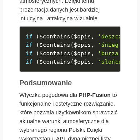
atmosferycznych. Dzięki temu
prezentacja danych jest bardziej
intuicyjna i atrakcyjna wizualnie.
if
(
$contains
(
$opis
,
'deszcz'
)
)
r
if
(
$contains
(
$opis
,
'śnieg'
)
)
re
if
(
$contains
(
$opis
,
'burza'
)
)
re
if
(
$contains
(
$opis
,
'słońce'
)
||
Podsumowanie
Wtyczka pogodowa dla
PHP-Fusion
to
funkcjonalne i estetyczne rozwiązanie,
które pozwala użytkownikom sprawdzić
aktualne warunki atmosferyczne dla
wybranego regionu Polski. Dzięki
wykorzystaniu API, dynamicznej listy