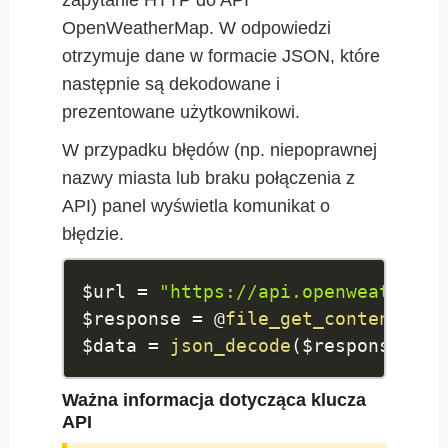
zapytanie HTTP do API
OpenWeatherMap. W odpowiedzi
otrzymuje dane w formacie JSON, które
następnie są dekodowane i
prezentowane użytkownikowi.
W przypadku błędów (np. niepoprawnej
nazwy miasta lub braku połączenia z
API) panel wyświetla komunikat o
błędzie.
$url
=
"https://api.openweatherma
$response
=
 @
file_get_contents
(
$u
$data
=
json_decode
(
$response
,
tr
Ważna informacja dotycząca klucza
API